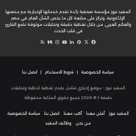
المفيد نيوز مؤسسة صحفية رائدة تقدم خدماتها الإخبارية عبر منصتها
الإلكترونية، وتركز على متابعة كل ما يخص الشأن العام في مصر
والعالم العربي، من خلال تغطية دقيقة وتحليلات موثوقة تضع القارئ
في قلب الحدث.
‫X
فيسبوك
بينتيريست
لينكدإن
‫YouTube
وسط
انستقرام
ملخص
الموقع
RSS
سياسة الخصوصية
|
شروط الاستخدام
|
اتصل بنا
المفيد نيوز – موقع إخباري شامل يقدم تغطية لحظية وتحليلات
دقيقة | ©
2026
جميع حقوق الملكية محفوظة
المفيد نيوز
أعلن معنا
أكتب معنا
اتصل بنا
سياسة الخصوصية
من نحن
وظائف المفيد