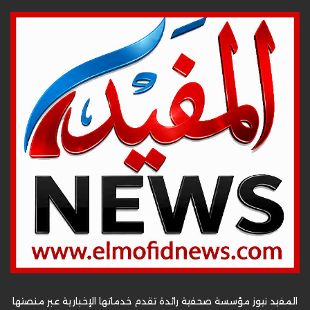
المفيد نيوز مؤسسة صحفية رائدة تقدم خدماتها الإخبارية عبر منصتها