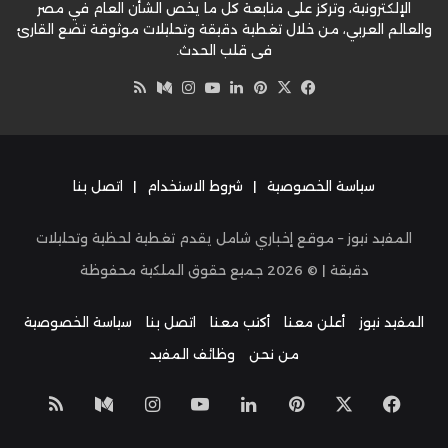
الإلكترونية، وتركز على متابعة كل ما يخص الشأن العام في مصر
والعالم العربي، من خلال تغطية دقيقة وتحليلات موثوقة تضع القارئ
في قلب الحدث.
‫X
فيسبوك
بينتيريست
لينكدإن
‫YouTube
وسط
انستقرام
ملخص
الموقع
RSS
سياسة الخصوصية
|
شروط الاستخدام
|
اتصل بنا
المفيد نيوز – موقع إخباري شامل يقدم تغطية لحظية وتحليلات
دقيقة | ©
2026
جميع حقوق الملكية محفوظة
المفيد نيوز
أعلن معنا
أكتب معنا
اتصل بنا
سياسة الخصوصية
من نحن
وظائف المفيد
‫X
فيسبوك
بينتيريست
لينكدإن
‫YouTube
انستقرام
وسط
ملخص