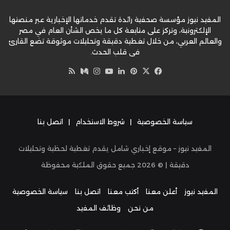
المفيد نيوز مؤسسة صحفية رائدة تقدم خدماتها الإخبارية عبر منصتها
الإلكترونية، وتركز على متابعة كل ما يخص الشأن العام في مصر
والعالم العربي، من خلال تغطية دقيقة وتحليلات موثوقة تضع القارئ
في قلب الحدث.
‫X
فيسبوك
بينتيريست
لينكدإن
‫YouTube
وسط
انستقرام
ملخص
الموقع
RSS
سياسة الخصوصية
|
شروط الاستخدام
|
اتصل بنا
المفيد نيوز – موقع إخباري شامل يقدم تغطية لحظية وتحليلات
دقيقة | ©
2026
جميع حقوق الملكية محفوظة
المفيد نيوز
أعلن معنا
أكتب معنا
اتصل بنا
سياسة الخصوصية
من نحن
وظائف المفيد