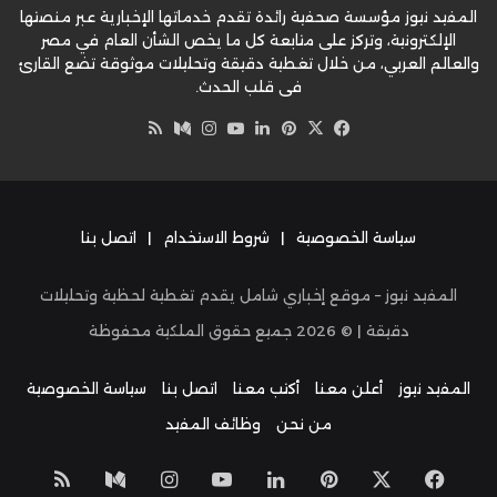
المفيد نيوز مؤسسة صحفية رائدة تقدم خدماتها الإخبارية عبر منصتها
الإلكترونية، وتركز على متابعة كل ما يخص الشأن العام في مصر
والعالم العربي، من خلال تغطية دقيقة وتحليلات موثوقة تضع القارئ
في قلب الحدث.
‫X
فيسبوك
بينتيريست
لينكدإن
‫YouTube
وسط
انستقرام
ملخص
الموقع
RSS
سياسة الخصوصية
|
شروط الاستخدام
|
اتصل بنا
المفيد نيوز – موقع إخباري شامل يقدم تغطية لحظية وتحليلات
دقيقة | ©
2026
جميع حقوق الملكية محفوظة
المفيد نيوز
أعلن معنا
أكتب معنا
اتصل بنا
سياسة الخصوصية
من نحن
وظائف المفيد
‫X
فيسبوك
بينتيريست
لينكدإن
‫YouTube
انستقرام
وسط
ملخص