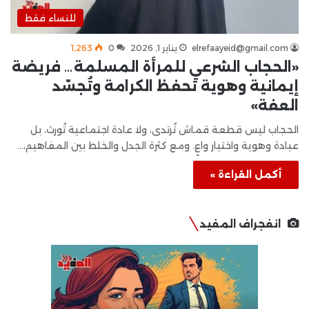
للنساء فقط
elrefaayeid@gmail.com
يناير 1, 2026
0
1٬263
«الحجاب الشرعي للمرأة المسلمة… فريضة
إيمانية وهوية تحفظ الكرامة وتُجسّد
العفة»
الحجاب ليس قطعة قماش تُرتدى، ولا عادة اجتماعية تُورث، بل
عبادة وهوية واختيار واعٍ. ومع كثرة الجدل والخلط بين المفاهيم،…
أكمل القراءة »
انفجراف المفيد