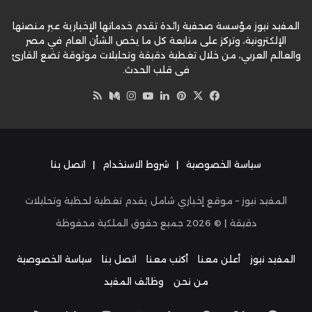
المفيد نيوز مؤسسة صحفية رائدة تقدم خدماتها الإخبارية عبر منصتها
الإلكترونية، وتركز على متابعة كل ما يخص الشأن العام في مصر
والعالم العربي، من خلال تغطية دقيقة وتحليلات موثوقة تضع القارئ
في قلب الحدث.
‫X
فيسبوك
بينتيريست
لينكدإن
‫YouTube
وسط
انستقرام
ملخص
الموقع
RSS
سياسة الخصوصية
|
شروط الاستخدام
|
اتصل بنا
المفيد نيوز – موقع إخباري شامل يقدم تغطية لحظية وتحليلات
دقيقة | ©
2026
جميع حقوق الملكية محفوظة
المفيد نيوز
أعلن معنا
أكتب معنا
اتصل بنا
سياسة الخصوصية
من نحن
وظائف المفيد