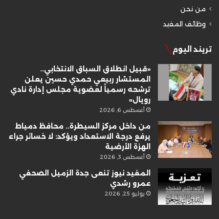
من نحن
وظائف المفيد
تريند اليوم
«قبيل انطلاق السباق الانتخابي..
المستشار ربيعي حمدي حسين يعلن
ترشحه رسمياً لعضوية مجلس إدارة نادي
رويال»
أغسطس 6, 2026
من داخل مركز السيطرة.. محافظ دمياط
يرفع درجة الاستعداد ويؤكد: لا خسائر جراء
الهزة الأرضية
أغسطس 3, 2026
المفيد نيوز تنعى جدة الزميل الصحفي
عمرو رشدي
يوليو 25, 2026