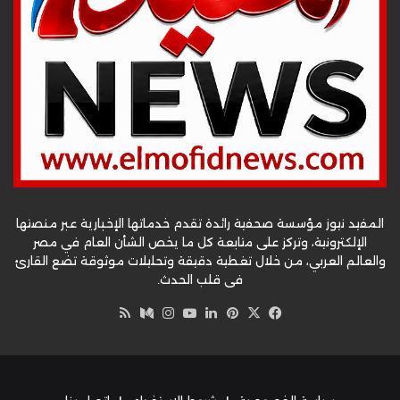
المفيد نيوز مؤسسة صحفية رائدة تقدم خدماتها الإخبارية عبر منصتها
الإلكترونية، وتركز على متابعة كل ما يخص الشأن العام في مصر
والعالم العربي، من خلال تغطية دقيقة وتحليلات موثوقة تضع القارئ
في قلب الحدث.
‫X
فيسبوك
بينتيريست
لينكدإن
‫YouTube
وسط
انستقرام
ملخص
الموقع
RSS