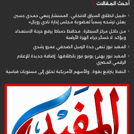
أحدث المقالات
«قبيل انطلاق السباق الانتخابي.. المستشار ربيعي حمدي حسين
يعلن ترشحه رسمياً لعضوية مجلس إدارة نادي رويال»
من داخل مركز السيطرة.. محافظ دمياط يرفع درجة الاستعداد
ويؤكد: لا خسائر جراء الهزة الأرضية
المفيد نيوز تنعى جدة الزميل الصحفي عمرو رشدي
المفيد نيوز يهنئ يونيو نيوز بانطلاقها.. إضافة جديدة للإعلام
الرقمي المصري
النفط يتراجع بقوة.. والأسهم الأمريكية تحلق إلى مستويات قياسية