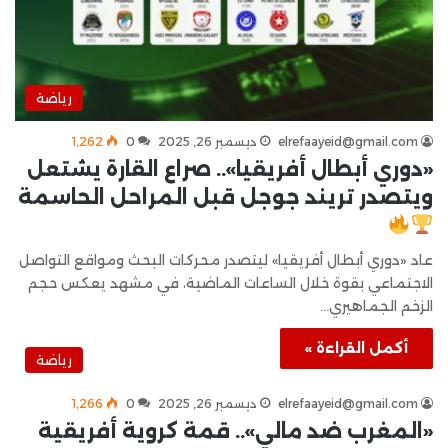
رياضة
elrefaayeid@gmail.com
ديسمبر 26, 2025
0
1٬262
«دوري أبطال أفريقيا».. صراع القارة يشتعل
ويتصدر تريند جوجل قبل المراحل الحاسمة
عاد «دوري أبطال أفريقيا» ليتصدر محركات البحث ومواقع التواصل
الاجتماعي بقوة خلال الساعات الماضية، في مشهد يعكس حجم
الزخم الجماهيري…
أكمل القراءة »
رياضة
elrefaayeid@gmail.com
ديسمبر 26, 2025
0
1٬266
«المغرب ضد مالي».. قمة كروية أفريقية