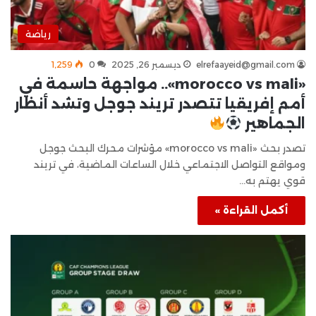
رياضة
elrefaayeid@gmail.com
ديسمبر 26, 2025
0
1٬259
«morocco vs mali».. مواجهة حاسمة في
أمم إفريقيا تتصدر تريند جوجل وتشد أنظار
الجماهير
تصدر بحث «morocco vs mali» مؤشرات محرك البحث جوجل
ومواقع التواصل الاجتماعي خلال الساعات الماضية، في تريند
قوي يهتم به…
أكمل القراءة »