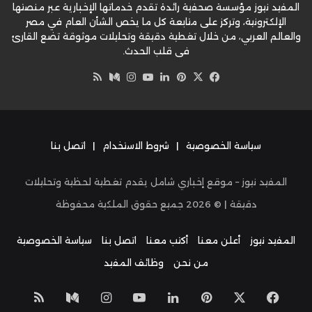
المفيد نيوز مؤسسة صحفية رائدة تقدم خدماتها الإخبارية عبر منصتها
الإلكترونية، وتركز على متابعة كل ما يخص الشأن العام في مصر
والعالم العربي، من خلال تغطية دقيقة وتحليلات موثوقة تضع القارئ
في قلب الحدث.
‫X
فيسبوك
بينتيريست
لينكدإن
‫YouTube
وسط
انستقرام
ملخص
الموقع
RSS
سياسة الخصوصية
|
شروط الاستخدام
|
اتصل بنا
المفيد نيوز – موقع إخباري شامل يقدم تغطية لحظية وتحليلات
دقيقة | ©
2026
جميع حقوق الملكية محفوظة
المفيد نيوز
أعلن معنا
أكتب معنا
اتصل بنا
سياسة الخصوصية
من نحن
وظائف المفيد
‫X
فيسبوك
بينتيريست
لينكدإن
‫YouTube
انستقرام
وسط
ملخص