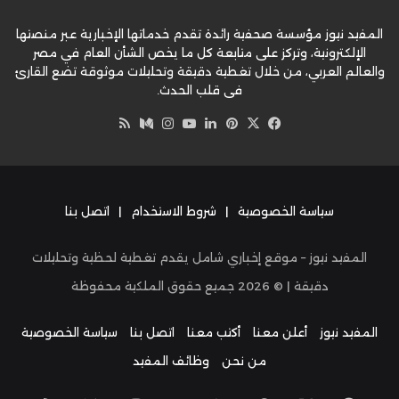
المفيد نيوز مؤسسة صحفية رائدة تقدم خدماتها الإخبارية عبر منصتها
الإلكترونية، وتركز على متابعة كل ما يخص الشأن العام في مصر
والعالم العربي، من خلال تغطية دقيقة وتحليلات موثوقة تضع القارئ
في قلب الحدث.
‫X
فيسبوك
بينتيريست
لينكدإن
‫YouTube
وسط
انستقرام
ملخص
الموقع
RSS
سياسة الخصوصية
|
شروط الاستخدام
|
اتصل بنا
المفيد نيوز – موقع إخباري شامل يقدم تغطية لحظية وتحليلات
دقيقة | ©
2026
جميع حقوق الملكية محفوظة
المفيد نيوز
أعلن معنا
أكتب معنا
اتصل بنا
سياسة الخصوصية
من نحن
وظائف المفيد