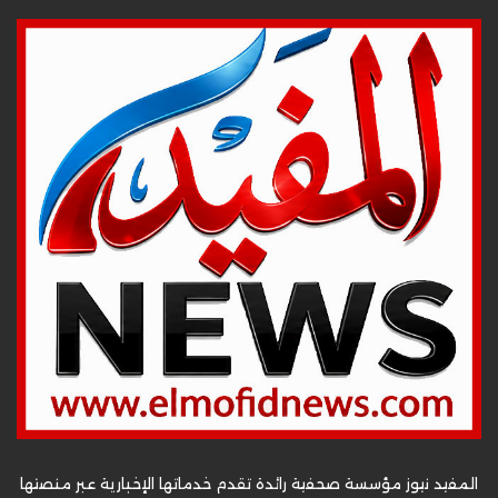
المفيد نيوز مؤسسة صحفية رائدة تقدم خدماتها الإخبارية عبر منصتها