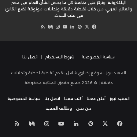
الإلكترونية، وتركز على متابعة كل ما يخص الشأن العام في مصر
والعالم العربي، من خلال تغطية دقيقة وتحليلات موثوقة تضع القارئ
في قلب الحدث.
‫X
فيسبوك
بينتيريست
لينكدإن
‫YouTube
وسط
انستقرام
ملخص
الموقع
RSS
سياسة الخصوصية
|
شروط الاستخدام
|
اتصل بنا
المفيد نيوز – موقع إخباري شامل يقدم تغطية لحظية وتحليلات
دقيقة | ©
2026
جميع حقوق الملكية محفوظة
المفيد نيوز
أعلن معنا
أكتب معنا
اتصل بنا
سياسة الخصوصية
من نحن
وظائف المفيد
‫X
فيسبوك
بينتيريست
لينكدإن
‫YouTube
انستقرام
وسط
ملخص