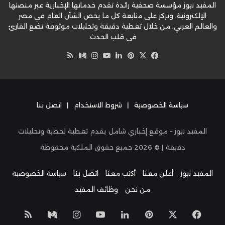
المفيد نيوز مؤسسة صحفية رائدة تقدم خدماتها الإخبارية عبر منصتها
الإلكترونية، وتركز على متابعة كل ما يخص الشأن العام في مصر
والعالم العربي، من خلال تغطية دقيقة وتحليلات موثوقة تضع القارئ
في قلب الحدث.
‫X
فيسبوك
بينتيريست
لينكدإن
‫YouTube
وسط
انستقرام
ملخص
الموقع
RSS
سياسة الخصوصية
|
شروط الاستخدام
|
اتصل بنا
المفيد نيوز – موقع إخباري شامل يقدم تغطية لحظية وتحليلات
دقيقة | ©
2026
جميع حقوق الملكية محفوظة
المفيد نيوز
أعلن معنا
أكتب معنا
اتصل بنا
سياسة الخصوصية
من نحن
وظائف المفيد
‫X
فيسبوك
بينتيريست
لينكدإن
‫YouTube
انستقرام
وسط
ملخص