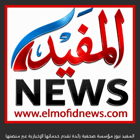
المفيد نيوز مؤسسة صحفية رائدة تقدم خدماتها الإخبارية عبر منصتها