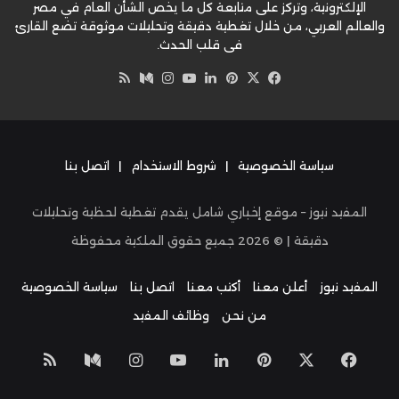
الإلكترونية، وتركز على متابعة كل ما يخص الشأن العام في مصر
والعالم العربي، من خلال تغطية دقيقة وتحليلات موثوقة تضع القارئ
في قلب الحدث.
‫X
فيسبوك
بينتيريست
لينكدإن
‫YouTube
وسط
انستقرام
ملخص
الموقع
RSS
سياسة الخصوصية
|
شروط الاستخدام
|
اتصل بنا
المفيد نيوز – موقع إخباري شامل يقدم تغطية لحظية وتحليلات
دقيقة | ©
2026
جميع حقوق الملكية محفوظة
المفيد نيوز
أعلن معنا
أكتب معنا
اتصل بنا
سياسة الخصوصية
من نحن
وظائف المفيد
‫X
فيسبوك
بينتيريست
لينكدإن
‫YouTube
انستقرام
وسط
ملخص