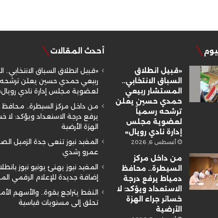
ليوم
أحدث المقالات
«قبيل انطلاق
«قبيل انطلاق السباق الانتخابي.. ا
السباق الانتخابي..
ربيعي حمدي حسين يعلن ترشحه ر
المستشار ربيعي
لعضوية مجلس إدارة نادي رويال»
حمدي حسين يعلن
من داخل مركز السيطرة.. محافظ 
ترشحه رسمياً
يرفع درجة الاستعداد ويؤكد: لا خسا
لعضوية مجلس
الهزة الأرضية
إدارة نادي رويال»
المفيد نيوز تنعى جدة الزميل ال
أغسطس 6, 2026
عمرو رشدي
من داخل مركز
المفيد نيوز يهنئ يونيو نيوز بانطلا
السيطرة.. محافظ
إضافة جديدة للإعلام الرقمي ال
دمياط يرفع درجة
الاستعداد ويؤكد: لا
النفط يتراجع بقوة.. والأسهم الأم
خسائر جراء الهزة
تحلق إلى مستويات قياسية
الأرضية