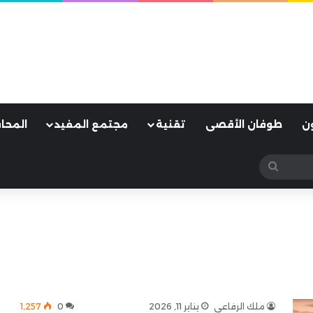
ن
طوفان الأقصى
تقنية
مجتمع المفيد
المحا
بحث
عن
ملك الرفاعي
يناير 11, 2026
0
1٬257