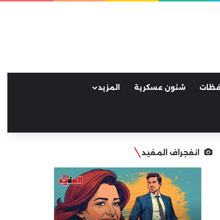
فظات
شئون عسكرية
المزيد
انفجراف المفيد