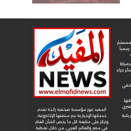
لمستشار
سمياً
دمياط
ئر جراء
صحفي
قها..
مصري
المفيد نيوز مؤسسة صحفية رائدة تقدم
خدماتها الإخبارية عبر منصتها الإلكترونية،
ريكية
وتركز على متابعة كل ما يخص الشأن العام
في مصر والعالم العربي، من خلال تغطية