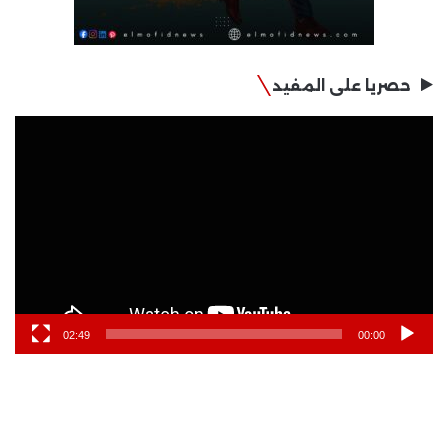
حصريا على المفيد
مشغل
الفيديو
02:49
00:00