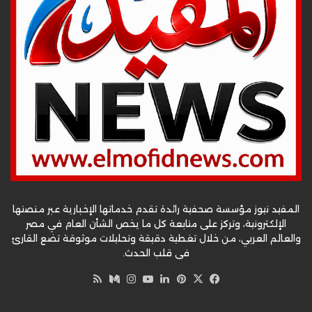
المفيد نيوز مؤسسة صحفية رائدة تقدم خدماتها الإخبارية عبر منصتها
الإلكترونية، وتركز على متابعة كل ما يخص الشأن العام في مصر
والعالم العربي، من خلال تغطية دقيقة وتحليلات موثوقة تضع القارئ
في قلب الحدث.
‫X
فيسبوك
بينتيريست
لينكدإن
‫YouTube
وسط
انستقرام
ملخص
الموقع
RSS