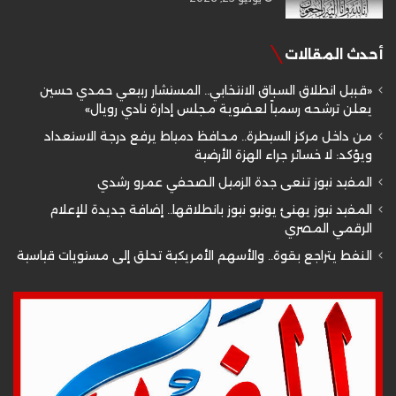
أحدث المقالات
«قبيل انطلاق السباق الانتخابي.. المستشار ربيعي حمدي حسين
يعلن ترشحه رسمياً لعضوية مجلس إدارة نادي رويال»
من داخل مركز السيطرة.. محافظ دمياط يرفع درجة الاستعداد
ويؤكد: لا خسائر جراء الهزة الأرضية
المفيد نيوز تنعى جدة الزميل الصحفي عمرو رشدي
المفيد نيوز يهنئ يونيو نيوز بانطلاقها.. إضافة جديدة للإعلام
الرقمي المصري
النفط يتراجع بقوة.. والأسهم الأمريكية تحلق إلى مستويات قياسية