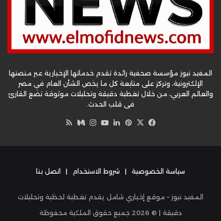
المفيد نيوز مؤسسة صحفية رائدة تقدم خدماتها الإخبارية عبر منصتها
الإلكترونية، وتركز على متابعة كل ما يخص الشأن العام في مصر
والعالم العربي، من خلال تغطية دقيقة وتحليلات موثوقة تضع القارئ
في قلب الحدث.
‫X
فيسبوك
بينتيريست
لينكدإن
‫YouTube
وسط
انستقرام
ملخص
الموقع
RSS
سياسة الخصوصية
|
شروط الاستخدام
|
اتصل بنا
المفيد نيوز – موقع إخباري شامل يقدم تغطية لحظية وتحليلات
دقيقة | ©
2026
جميع حقوق الملكية محفوظة