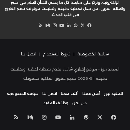
الإلكترونية، وتركز على متابعة كل ما يخص الشأن العام في مصر
والعالم العربي، من خلال تغطية دقيقة وتحليلات موثوقة تضع القارئ
في قلب الحدث.
‫X
فيسبوك
بينتيريست
لينكدإن
‫YouTube
وسط
انستقرام
ملخص
الموقع
RSS
سياسة الخصوصية
|
شروط الاستخدام
|
اتصل بنا
المفيد نيوز – موقع إخباري شامل يقدم تغطية لحظية وتحليلات
دقيقة | ©
2026
جميع حقوق الملكية محفوظة
المفيد نيوز
أعلن معنا
أكتب معنا
اتصل بنا
سياسة الخصوصية
من نحن
وظائف المفيد
‫X
فيسبوك
بينتيريست
لينكدإن
‫YouTube
انستقرام
وسط
ملخص