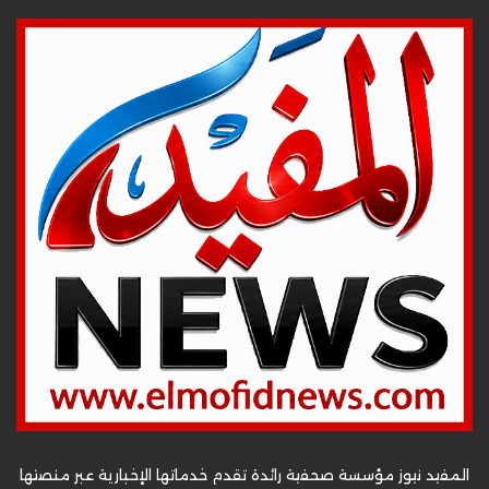
المفيد نيوز مؤسسة صحفية رائدة تقدم خدماتها الإخبارية عبر منصتها