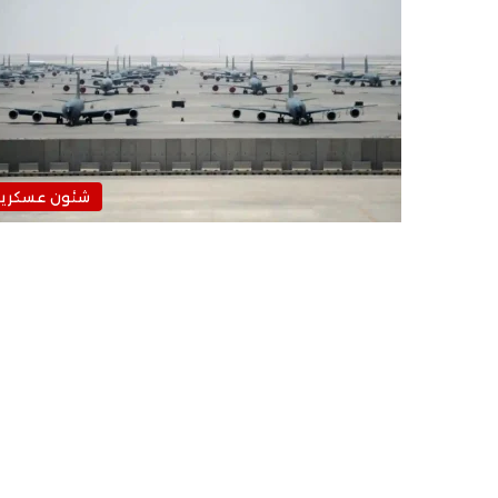
شئون عسكرية