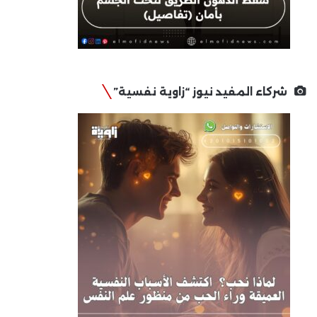
شركاء المفيد نيوز “زاوية نفسية”