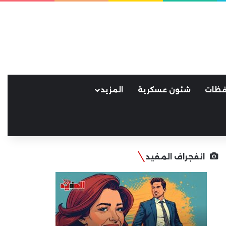
فظات
شئون عسكرية
المزيد
انفجراف المفيد