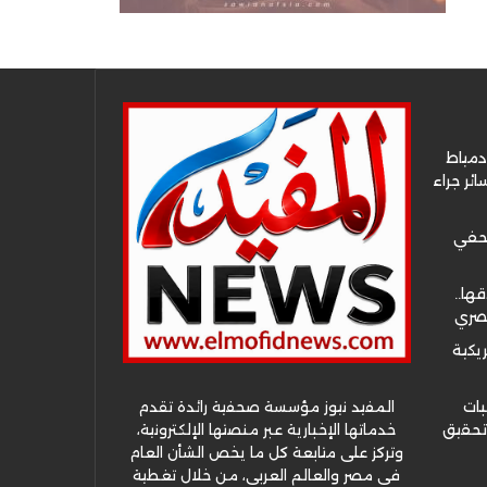
دمياط
ئر جراء
صحفي
قها..
مصري
ريكية
المفيد نيوز مؤسسة صحفية رائدة تقدم
بات
خدماتها الإخبارية عبر منصتها الإلكترونية،
 تحقيق
وتركز على متابعة كل ما يخص الشأن العام
في مصر والعالم العربي، من خلال تغطية