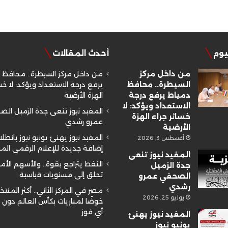
ليوم
أحدث المقالات
من داخل مركز
من داخل مركز السيطرة.. محافظ 
السيطرة.. محافظ
يرفع درجة الاستعداد ويؤكد: لا خسا
دمياط يرفع درجة
الهزة الأرضية
الاستعداد ويؤكد: لا
المفيد نيوز تنعى جدة الزميل ال
خسائر جراء الهزة
عمرو رشدي
الأرضية
المفيد نيوز يهنئ يونيو نيوز بانطلا
أغسطس 3, 2026
إضافة جديدة للإعلام الرقمي ال
المفيد نيوز تنعى
النفط يتراجع بقوة.. والأسهم الأم
جدة الزميل
تحلق إلى مستويات قياسية
الصحفي عمرو
رشدي
مصر في المركز الثاني.. أكثر المنتخ
يوليو 25, 2026
خوضًا لمباريات بكأس العالم دون
أي فوز
المفيد نيوز يهنئ
يونيو نيوز