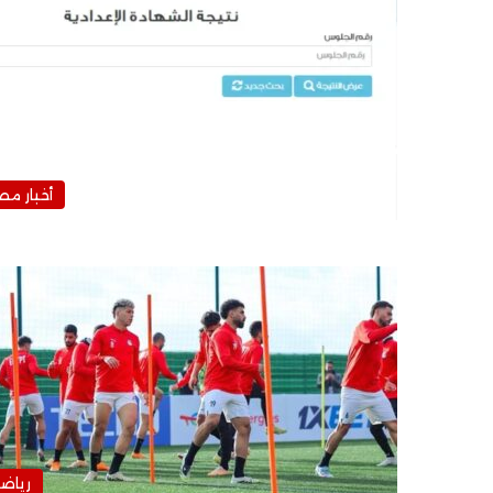
أخبار مص
رياض