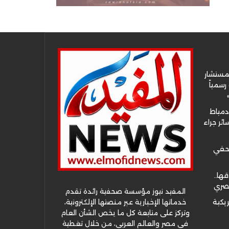
لمستشار
سمياً
دمياط
ئر جراء
صحفي
قها..
مصري
المفيد نيوز مؤسسة صحفية رائدة تقدم
خدماتها الإخبارية عبر منصتها الإلكترونية،
ريكية
وتركز على متابعة كل ما يخص الشأن العام
في مصر والعالم العربي، من خلال تغطية