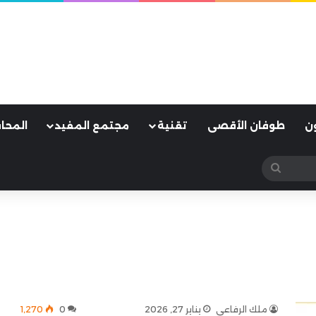
ن
طوفان الأقصى
تقنية
مجتمع المفيد
المحا
بحث
عن
ملك الرفاعي
يناير 27, 2026
0
1٬270