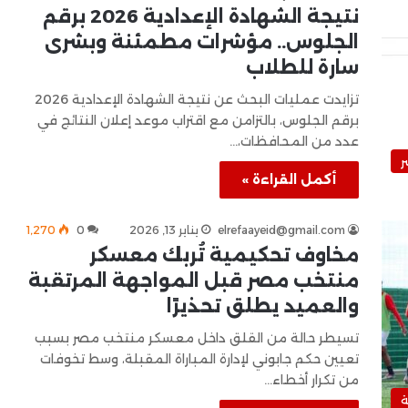
نتيجة الشهادة الإعدادية 2026 برقم
الجلوس.. مؤشرات مطمئنة وبشرى
سارة للطلاب
تزايدت عمليات البحث عن نتيجة الشهادة الإعدادية 2026
برقم الجلوس، بالتزامن مع اقتراب موعد إعلان النتائج في
عدد من المحافظات،…
ر
أكمل القراءة »
elrefaayeid@gmail.com
يناير 13, 2026
0
1٬270
مخاوف تحكيمية تُربك معسكر
منتخب مصر قبل المواجهة المرتقبة
والعميد يطلق تحذيرًا
تسيطر حالة من القلق داخل معسكر منتخب مصر بسبب
تعيين حكم جابوني لإدارة المباراة المقبلة، وسط تخوفات
من تكرار أخطاء…
ة