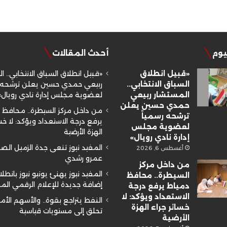
ليوم
أحدث المقالات
«قبيل انطلاق
«قبيل انطلاق السباق الانتخابي.. ا
السباق الانتخابي..
ربيعي حمدي حسين يعلن ترشحه ر
المستشار ربيعي
لعضوية مجلس إدارة نادي رويال»
حمدي حسين يعلن
من داخل مركز السيطرة.. محافظ 
ترشحه رسمياً
يرفع درجة الاستعداد ويؤكد: لا خسا
لعضوية مجلس
الهزة الأرضية
إدارة نادي رويال»
المفيد نيوز تنعى جدة الزميل ال
أغسطس 6, 2026
عمرو رشدي
من داخل مركز
المفيد نيوز يهنئ يونيو نيوز بانطلا
السيطرة.. محافظ
إضافة جديدة للإعلام الرقمي ال
دمياط يرفع درجة
الاستعداد ويؤكد: لا
النفط يتراجع بقوة.. والأسهم الأم
خسائر جراء الهزة
تحلق إلى مستويات قياسية
الأرضية