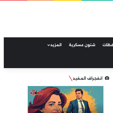
فظات
شئون عسكرية
المزيد
انفجراف المفيد