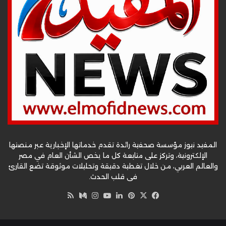
المفيد نيوز مؤسسة صحفية رائدة تقدم خدماتها الإخبارية عبر منصتها
الإلكترونية، وتركز على متابعة كل ما يخص الشأن العام في مصر
والعالم العربي، من خلال تغطية دقيقة وتحليلات موثوقة تضع القارئ
في قلب الحدث.
‫X
فيسبوك
بينتيريست
لينكدإن
‫YouTube
وسط
انستقرام
ملخص
الموقع
RSS