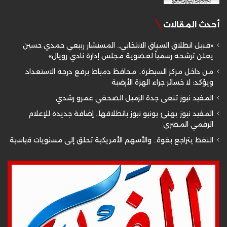
أحدث المقالات
«قبيل انطلاق السباق الانتخابي.. المستشار ربيعي حمدي حسين
يعلن ترشحه رسمياً لعضوية مجلس إدارة نادي رويال»
من داخل مركز السيطرة.. محافظ دمياط يرفع درجة الاستعداد
ويؤكد: لا خسائر جراء الهزة الأرضية
المفيد نيوز تنعى جدة الزميل الصحفي عمرو رشدي
المفيد نيوز يهنئ يونيو نيوز بانطلاقها.. إضافة جديدة للإعلام
الرقمي المصري
النفط يتراجع بقوة.. والأسهم الأمريكية تحلق إلى مستويات قياسية