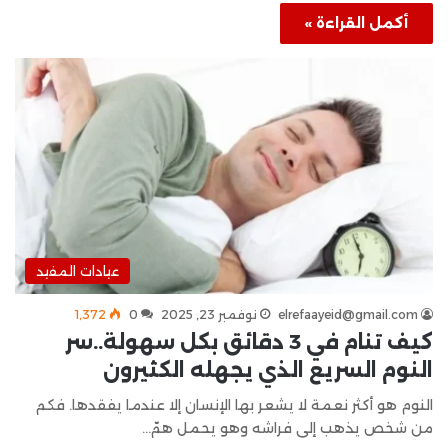
أكمل القراءة »
عيادات المفيد
elrefaayeid@gmail.com
نوفمبر 23, 2025
0
1٬372
كيف تنام في 3 دقائق بكل سهولة..سر
النوم السريع الذي يجهله الكثيرون
النوم هو أكثر نعمة لا يشعر بها الإنسان إلا عندما يفقدها. فكم
من شخص يذهب إلى فراشه وهو يحمل همّ…