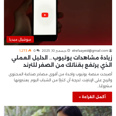
سوشيال ميديا
elrefaayeid@gmail.com
ديسمبر 10, 2025
0
1٬273
زيادة مشاهدات يوتيوب… الدليل العملي
الذي يرتفع بقناتك من الصفر للترند
أصبحت منصة يوتيوب واحدة من أقوى مصادر صناعة المحتوى
والربح على الإنترنت، لدرجة أن كثيرًا من الشباب اليوم يعتبرونها
مشروعًا…
أكمل القراءة »