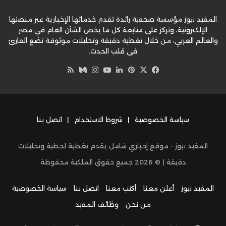
المفيد نيوز مؤسسة صحفية رائدة تقدم خدماتها الإخبارية عبر منصتها
الإلكترونية، وتركز على متابعة كل ما يخص الشأن العام في مصر
والعالم العربي، من خلال تغطية دقيقة وتحليلات موثوقة تضع القارئ
في قلب الحدث.
‫X
فيسبوك
بينتيريست
لينكدإن
‫YouTube
وسط
انستقرام
ملخص
الموقع
RSS
سياسة الخصوصية
|
شروط الاستخدام
|
اتصل بنا
المفيد نيوز – موقع إخباري شامل يقدم تغطية لحظية وتحليلات
دقيقة | ©
2026
جميع حقوق الملكية محفوظة
المفيد نيوز
أعلن معنا
أكتب معنا
اتصل بنا
سياسة الخصوصية
من نحن
وظائف المفيد