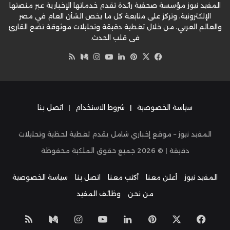
المفيد نيوز مؤسسة صحفية رائدة تقدم خدماتها الإخبارية عبر منصتها
الإلكترونية، وتركز على متابعة كل ما يخص الشأن العام في مصر
والعالم العربي، من خلال تغطية دقيقة وتحليلات موثوقة تضع القارئ
في قلب الحدث.
‫X
فيسبوك
بينتيريست
لينكدإن
‫YouTube
وسط
انستقرام
ملخص
الموقع
RSS
سياسة الخصوصية
|
شروط الاستخدام
|
اتصل بنا
المفيد نيوز – موقع إخباري شامل يقدم تغطية لحظية وتحليلات
دقيقة | ©
2026
جميع حقوق الملكية محفوظة
المفيد نيوز
أعلن معنا
أكتب معنا
اتصل بنا
سياسة الخصوصية
من نحن
وظائف المفيد
‫X
فيسبوك
بينتيريست
لينكدإن
‫YouTube
انستقرام
وسط
ملخص