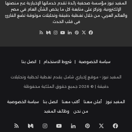
المفيد نيوز مؤسسة صحفية رائدة تقدم خدماتها الإخبارية عبر منصتها
الإلكترونية، وتركز على متابعة كل ما يخص الشأن العام في مصر
والعالم العربي، من خلال تغطية دقيقة وتحليلات موثوقة تضع القارئ
في قلب الحدث.
‫X
فيسبوك
بينتيريست
لينكدإن
‫YouTube
وسط
انستقرام
ملخص
الموقع
RSS
سياسة الخصوصية
|
شروط الاستخدام
|
اتصل بنا
المفيد نيوز – موقع إخباري شامل يقدم تغطية لحظية وتحليلات
دقيقة | ©
2026
جميع حقوق الملكية محفوظة
المفيد نيوز
أعلن معنا
أكتب معنا
اتصل بنا
سياسة الخصوصية
من نحن
وظائف المفيد
‫X
فيسبوك
بينتيريست
لينكدإن
‫YouTube
انستقرام
وسط
ملخص