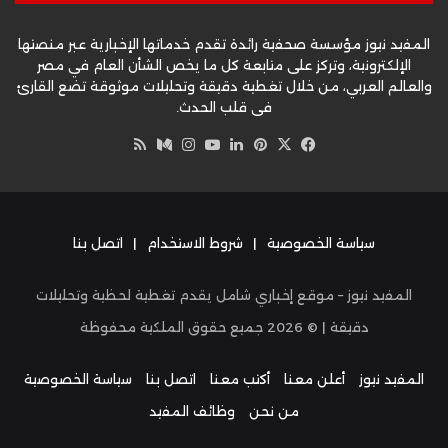
المفيد نيوز مؤسسة صحفية رائدة تقدم خدماتها الإخبارية عبر منصتها
الإلكترونية، وتركز على متابعة كل ما يخص الشأن العام في مصر
والعالم العربي، من خلال تغطية دقيقة وتحليلات موثوقة تضع القارئ
في قلب الحدث.
‫X
فيسبوك
بينتيريست
لينكدإن
‫YouTube
وسط
انستقرام
ملخص
الموقع
RSS
سياسة الخصوصية
|
شروط الاستخدام
|
اتصل بنا
المفيد نيوز – موقع إخباري شامل يقدم تغطية لحظية وتحليلات
دقيقة | ©
2026
جميع حقوق الملكية محفوظة
المفيد نيوز
أعلن معنا
أكتب معنا
اتصل بنا
سياسة الخصوصية
من نحن
وظائف المفيد