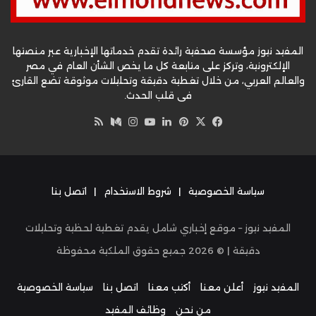
المفيد نيوز مؤسسة صحفية رائدة تقدم خدماتها الإخبارية عبر منصتها
الإلكترونية، وتركز على متابعة كل ما يخص الشأن العام في مصر
والعالم العربي، من خلال تغطية دقيقة وتحليلات موثوقة تضع القارئ
في قلب الحدث.
‫X
فيسبوك
بينتيريست
لينكدإن
‫YouTube
وسط
انستقرام
ملخص
الموقع
RSS
سياسة الخصوصية
|
شروط الاستخدام
|
اتصل بنا
المفيد نيوز – موقع إخباري شامل يقدم تغطية لحظية وتحليلات
دقيقة | ©
2026
جميع حقوق الملكية محفوظة
المفيد نيوز
أعلن معنا
أكتب معنا
اتصل بنا
سياسة الخصوصية
من نحن
وظائف المفيد