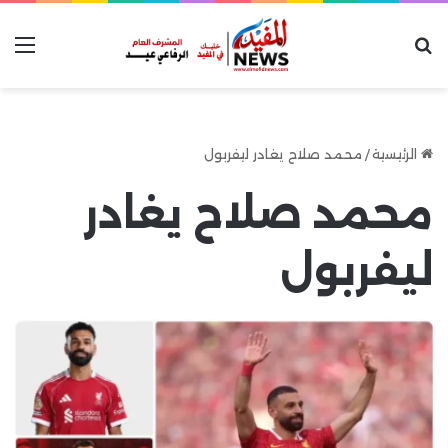
بحث عن
الق
الرئيسية
/
محمد صلاح يغادر ليفربول
محمد صلاح يغادر
ليفربول