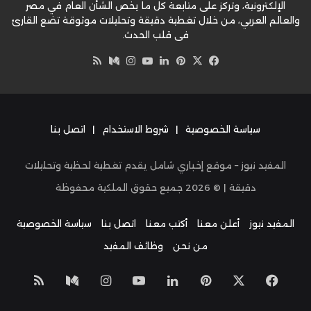
الإلكترونية، وتركز على متابعة كل ما يخص الشأن العام في مصر
والعالم العربي، من خلال تغطية دقيقة وتحليلات موثوقة تضع القارئ
في قلب الحدث.
‫X
فيسبوك
بينتيريست
لينكدإن
‫YouTube
وسط
انستقرام
ملخص
الموقع
RSS
سياسة الخصوصية
|
شروط الاستخدام
|
اتصل بنا
المفيد نيوز – موقع إخباري شامل يقدم تغطية لحظية وتحليلات
دقيقة | ©
2026
جميع حقوق الملكية محفوظة
المفيد نيوز
أعلن معنا
أكتب معنا
اتصل بنا
سياسة الخصوصية
من نحن
وظائف المفيد
‫X
فيسبوك
بينتيريست
لينكدإن
‫YouTube
انستقرام
وسط
ملخص