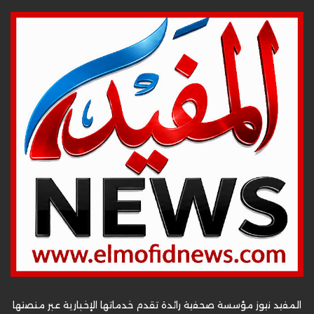
المفيد نيوز مؤسسة صحفية رائدة تقدم خدماتها الإخبارية عبر منصتها