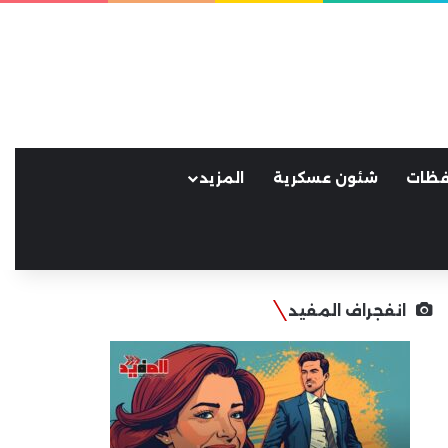
فظات
شئون عسكرية
المزيد
انفجراف المفيد