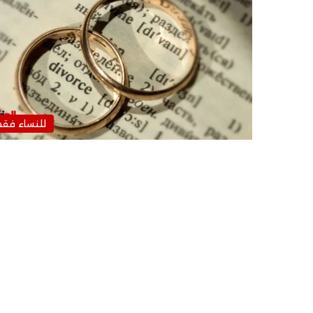
للنساء فق