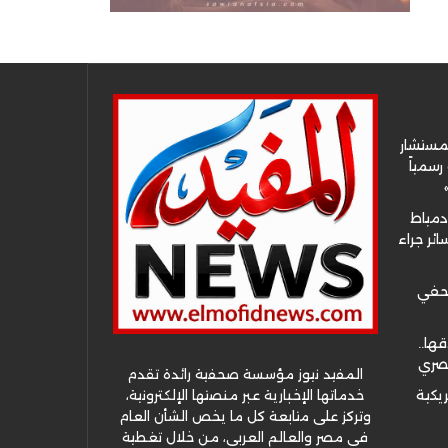
لمستشار
سمياً
دمياط
ئر جراء
صحفي
قها..
مصري
المفيد نيوز مؤسسة صحفية رائدة تقدم
خدماتها الإخبارية عبر منصتها الإلكترونية،
ريكية
وتركز على متابعة كل ما يخص الشأن العام
في مصر والعالم العربي، من خلال تغطية