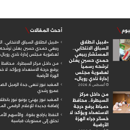
ليوم
أحدث المقالات
«قبيل انطلاق
«قبيل انطلاق السباق الانتخابي.. ا
السباق الانتخابي..
ربيعي حمدي حسين يعلن ترشحه ر
المستشار ربيعي
لعضوية مجلس إدارة نادي رويال»
حمدي حسين يعلن
من داخل مركز السيطرة.. محافظ 
ترشحه رسمياً
يرفع درجة الاستعداد ويؤكد: لا خسا
لعضوية مجلس
الهزة الأرضية
إدارة نادي رويال»
المفيد نيوز تنعى جدة الزميل ال
أغسطس 6, 2026
عمرو رشدي
من داخل مركز
المفيد نيوز يهنئ يونيو نيوز بانطلا
السيطرة.. محافظ
إضافة جديدة للإعلام الرقمي ال
دمياط يرفع درجة
الاستعداد ويؤكد: لا
النفط يتراجع بقوة.. والأسهم الأم
خسائر جراء الهزة
تحلق إلى مستويات قياسية
الأرضية