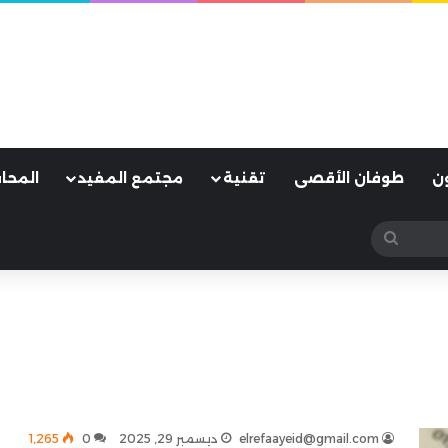
ن
طوفان الأقصى
تقنية
مجتمع المفيد
المحا
بحث
عن
elrefaayeid@gmail.com
ديسمبر 29, 2025
0
1٬265