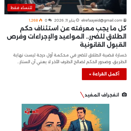
للنساء فقط
elrefaayeid@gmail.com
يناير 11, 2026
0
1٬268
كل ما يجب معرفته عن استئناف حكم
الطلاق للضرر.. المواعيد والإجراءات وفرص
القبول القانونية
خسارة قضية الطلاق للضرر في محكمة أول درجة ليست نهاية
الطريق، وصدور الحكم لصالح الطرف الآخر لا يعني أن الستار…
أكمل القراءة »
انفجراف المفيد