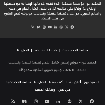
المفيد نيوز مؤسسة صحفية رائدة تقدم خدماتها الإخبارية عبر منصتها
الإلكترونية، وتركز على متابعة كل ما يخص الشأن العام في مصر
والعالم العربي، من خلال تغطية دقيقة وتحليلات موثوقة تضع القارئ
في قلب الحدث.
‫X
فيسبوك
بينتيريست
لينكدإن
‫YouTube
وسط
انستقرام
ملخص
الموقع
RSS
سياسة الخصوصية
|
شروط الاستخدام
|
اتصل بنا
المفيد نيوز – موقع إخباري شامل يقدم تغطية لحظية وتحليلات
دقيقة | ©
2026
جميع حقوق الملكية محفوظة
المفيد نيوز
أعلن معنا
أكتب معنا
اتصل بنا
سياسة الخصوصية
من نحن
وظائف المفيد
‫X
فيسبوك
بينتيريست
لينكدإن
‫YouTube
انستقرام
وسط
ملخص