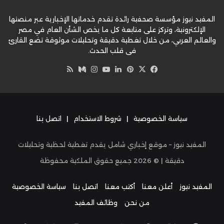
المفيد نيوز مؤسسة صحفية رائدة تقدم خدماتها الإخبارية عبر منصتها
الإلكترونية، وتركز على متابعة كل ما يخص الشأن العام في مصر
والعالم العربي، من خلال تغطية دقيقة وتحليلات موثوقة تضع القارئ
في قلب الحدث.
‫X
فيسبوك
بينتيريست
لينكدإن
‫YouTube
وسط
انستقرام
ملخص
الموقع
RSS
سياسة الخصوصية
|
شروط الاستخدام
|
اتصل بنا
المفيد نيوز – موقع إخباري شامل يقدم تغطية لحظية وتحليلات
دقيقة | ©
2026
جميع حقوق الملكية محفوظة
المفيد نيوز
أعلن معنا
أكتب معنا
اتصل بنا
سياسة الخصوصية
من نحن
وظائف المفيد