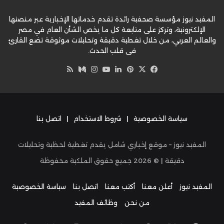
المفيد نيوز مؤسسة صحفية رائدة تقدم خدماتها الإخبارية عبر منصتها
الإلكترونية، وتركز على متابعة كل ما يخص الشأن العام في مصر
والعالم العربي، من خلال تغطية دقيقة وتحليلات موثوقة تضع القارئ
في قلب الحدث.
‫X
فيسبوك
بينتيريست
لينكدإن
‫YouTube
وسط
انستقرام
ملخص
الموقع
RSS
سياسة الخصوصية
|
شروط الاستخدام
|
اتصل بنا
المفيد نيوز – موقع إخباري شامل يقدم تغطية لحظية وتحليلات
دقيقة | ©
2026
جميع حقوق الملكية محفوظة
المفيد نيوز
أعلن معنا
أكتب معنا
اتصل بنا
سياسة الخصوصية
من نحن
وظائف المفيد