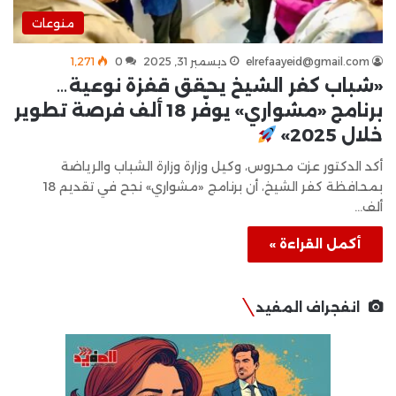
منوعات
elrefaayeid@gmail.com
ديسمبر 31, 2025
0
1٬271
«شباب كفر الشيخ يحقق قفزة نوعية…
برنامج «مشواري» يوفّر 18 ألف فرصة تطوير
خلال 2025»
أكد الدكتور عزت محروس، وكيل وزارة وزارة الشباب والرياضة
بمحافظة كفر الشيخ، أن برنامج «مشواري» نجح في تقديم 18
ألف…
أكمل القراءة »
انفجراف المفيد