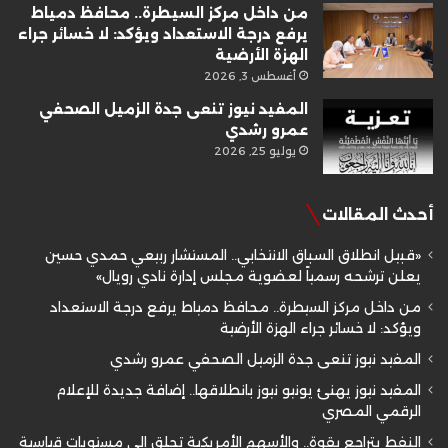
من داخل مركز السيطرة.. محافظ دمياط
يرفع درجة الاستعداد ويؤكد: لا خسائر جراء
الهزة الأرضية
أغسطس 3, 2026
المفيد نيوز تنعى جدة الزميل الصحفي
عمرو رشدي
يوليو 25, 2026
أحدث المقالات
«قبيل انطلاق السباق الانتخابي.. المستشار ربيعي حمدي حسين
يعلن ترشحه رسمياً لعضوية مجلس إدارة نادي رويال»
من داخل مركز السيطرة.. محافظ دمياط يرفع درجة الاستعداد
ويؤكد: لا خسائر جراء الهزة الأرضية
المفيد نيوز تنعى جدة الزميل الصحفي عمرو رشدي
المفيد نيوز يهنئ يونيو نيوز بانطلاقها.. إضافة جديدة للإعلام
الرقمي المصري
النفط يتراجع بقوة.. والأسهم الأمريكية تحلق إلى مستويات قياسية