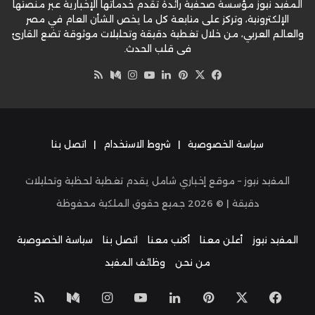
المفيد نيوز مؤسسة صحفية رائدة تقدم خدماتها الإخبارية عبر منصتها
الإلكترونية، وتركز على متابعة كل ما يخص الشأن العام في مصر
والعالم العربي، من خلال تغطية دقيقة وتحليلات موثوقة تضع القارئ
في قلب الحدث.
‫X
فيسبوك
بينتيريست
لينكدإن
‫YouTube
وسط
انستقرام
ملخص
الموقع
RSS
سياسة الخصوصية
|
شروط الاستخدام
|
اتصل بنا
المفيد نيوز – موقع إخباري شامل يقدم تغطية لحظية وتحليلات
دقيقة | ©
2026
جميع حقوق الملكية محفوظة
المفيد نيوز
أعلن معنا
أكتب معنا
اتصل بنا
سياسة الخصوصية
من نحن
وظائف المفيد
‫X
فيسبوك
بينتيريست
لينكدإن
‫YouTube
انستقرام
وسط
ملخص