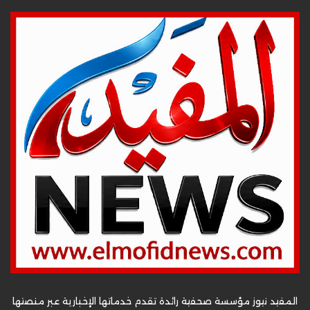
المفيد نيوز مؤسسة صحفية رائدة تقدم خدماتها الإخبارية عبر منصتها