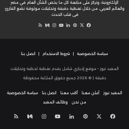
الإلكترونية، وتركز على متابعة كل ما يخص الشأن العام في مصر
والعالم العربي، من خلال تغطية دقيقة وتحليلات موثوقة تضع القارئ
في قلب الحدث.
‫X
فيسبوك
بينتيريست
لينكدإن
‫YouTube
وسط
انستقرام
ملخص
الموقع
RSS
سياسة الخصوصية
|
شروط الاستخدام
|
اتصل بنا
المفيد نيوز – موقع إخباري شامل يقدم تغطية لحظية وتحليلات
دقيقة | ©
2026
جميع حقوق الملكية محفوظة
المفيد نيوز
أعلن معنا
أكتب معنا
اتصل بنا
سياسة الخصوصية
من نحن
وظائف المفيد
‫X
فيسبوك
بينتيريست
لينكدإن
‫YouTube
انستقرام
وسط
ملخص