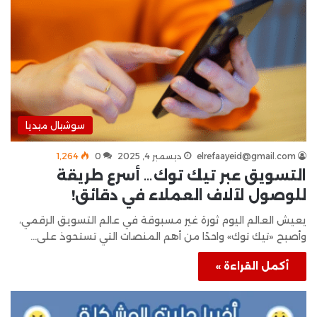
سوشيال ميديا
elrefaayeid@gmail.com
ديسمبر 4, 2025
0
1٬264
التسويق عبر تيك توك… أسرع طريقة
للوصول لآلاف العملاء في دقائق!
يعيش العالم اليوم ثورة غير مسبوقة في عالم التسويق الرقمي،
وأصبح «تيك توك» واحدًا من أهم المنصات التي تستحوذ على…
أكمل القراءة »