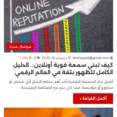
سوشيال ميديا
elrefaayeid@gmail.com
ديسمبر 10, 2025
0
1٬259
كيف تبني سمعة قوية أونلاين… الدليل
الكامل للظهور بثقة في العالم الرقمي
أصبح بناء السمعة الرقمية أحد أهم عناصر النجاح لأي شخص أو
مشروع أو مؤسسة. فما كان يتم عبر الصحافة التقليدية…
أكمل القراءة »