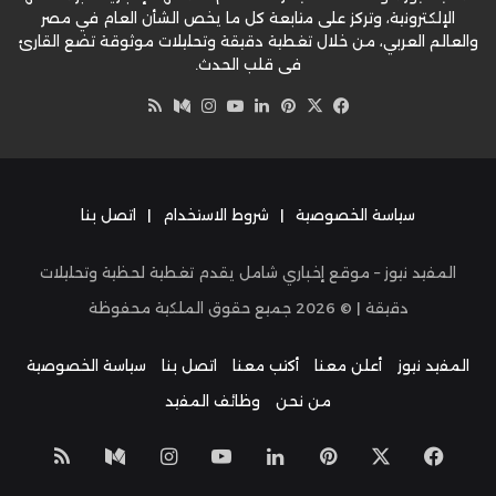
الإلكترونية، وتركز على متابعة كل ما يخص الشأن العام في مصر
والعالم العربي، من خلال تغطية دقيقة وتحليلات موثوقة تضع القارئ
في قلب الحدث.
‫X
فيسبوك
بينتيريست
لينكدإن
‫YouTube
وسط
انستقرام
ملخص
الموقع
RSS
سياسة الخصوصية
|
شروط الاستخدام
|
اتصل بنا
المفيد نيوز – موقع إخباري شامل يقدم تغطية لحظية وتحليلات
دقيقة | ©
2026
جميع حقوق الملكية محفوظة
المفيد نيوز
أعلن معنا
أكتب معنا
اتصل بنا
سياسة الخصوصية
من نحن
وظائف المفيد
‫X
فيسبوك
بينتيريست
لينكدإن
‫YouTube
انستقرام
وسط
ملخص