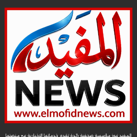
المفيد نيوز مؤسسة صحفية رائدة تقدم خدماتها الإخبارية عبر منصتها