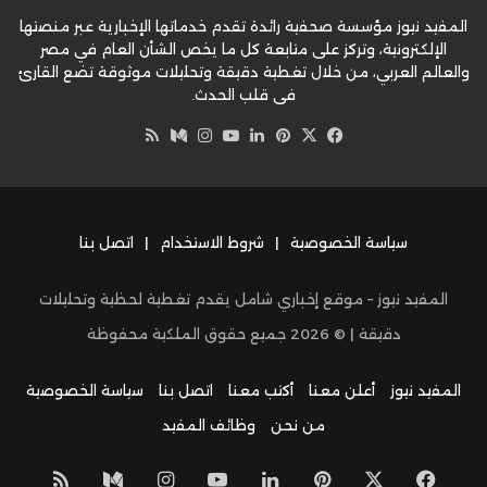
المفيد نيوز مؤسسة صحفية رائدة تقدم خدماتها الإخبارية عبر منصتها
الإلكترونية، وتركز على متابعة كل ما يخص الشأن العام في مصر
والعالم العربي، من خلال تغطية دقيقة وتحليلات موثوقة تضع القارئ
في قلب الحدث.
‫X
فيسبوك
بينتيريست
لينكدإن
‫YouTube
وسط
انستقرام
ملخص
الموقع
RSS
سياسة الخصوصية
|
شروط الاستخدام
|
اتصل بنا
المفيد نيوز – موقع إخباري شامل يقدم تغطية لحظية وتحليلات
دقيقة | ©
2026
جميع حقوق الملكية محفوظة
المفيد نيوز
أعلن معنا
أكتب معنا
اتصل بنا
سياسة الخصوصية
من نحن
وظائف المفيد
‫X
فيسبوك
بينتيريست
لينكدإن
‫YouTube
انستقرام
وسط
ملخص