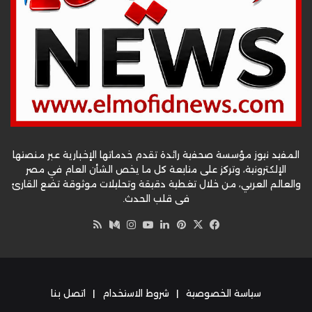
المفيد نيوز مؤسسة صحفية رائدة تقدم خدماتها الإخبارية عبر منصتها
الإلكترونية، وتركز على متابعة كل ما يخص الشأن العام في مصر
والعالم العربي، من خلال تغطية دقيقة وتحليلات موثوقة تضع القارئ
في قلب الحدث.
‫X
فيسبوك
بينتيريست
لينكدإن
‫YouTube
وسط
انستقرام
ملخص
الموقع
RSS
سياسة الخصوصية
|
شروط الاستخدام
|
اتصل بنا