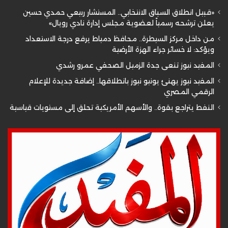
«قبيل انطلاق السباق الانتخابي.. المستشار ربيعي حمدي حسين
يعلن ترشحه رسمياً لعضوية مجلس إدارة نادي رويال»
من داخل مركز السيطرة.. محافظ دمياط يرفع درجة الاستعداد
ويؤكد: لا خسائر جراء الهزة الأرضية
المفيد نيوز تنعى جدة الزميل الصحفي عمرو رشدي
المفيد نيوز يهنئ يونيو نيوز بانطلاقها.. إضافة جديدة للإعلام
الرقمي المصري
النفط يتراجع بقوة.. والأسهم الأمريكية تحلق إلى مستويات قياسية