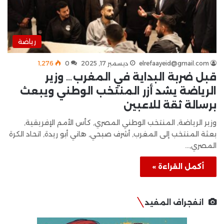
رياضة
elrefaayeid@gmail.com
ديسمبر 17, 2025
0
1٬276
قبل ضربة البداية في المغرب… وزير
الرياضة يشد أزر المنتخب الوطني ويبعث
برسالة ثقة للاعبين
وزير الرياضة, المنتخب الوطني المصري, كأس الأمم الإفريقية,
بعثة المنتخب إلى المغرب, أشرف صبحي, هاني أبو ريدة, اتحاد الكرة
المصري,…
أكمل القراءة »
انفجراف المفيد