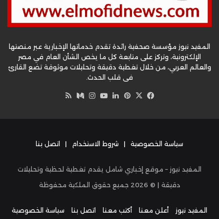
المفيد نيوز مؤسسة صحفية رائدة تقدم خدماتها الإخبارية عبر منصتها
الإلكترونية، وتركز على متابعة كل ما يخص الشأن العام في مصر
والعالم العربي، من خلال تغطية دقيقة وتحليلات موثوقة تضع القارئ
في قلب الحدث.
‫X
فيسبوك
بينتيريست
لينكدإن
‫YouTube
وسط
انستقرام
ملخص
الموقع
RSS
سياسة الخصوصية
|
شروط الاستخدام
|
اتصل بنا
المفيد نيوز – موقع إخباري شامل يقدم تغطية لحظية وتحليلات
دقيقة | ©
2026
جميع حقوق الملكية محفوظة
المفيد نيوز
أعلن معنا
أكتب معنا
اتصل بنا
سياسة الخصوصية