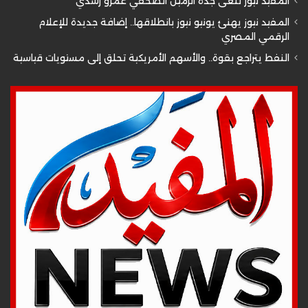
المفيد نيوز تنعى جدة الزميل الصحفي عمرو رشدي
المفيد نيوز يهنئ يونيو نيوز بانطلاقها.. إضافة جديدة للإعلام
الرقمي المصري
النفط يتراجع بقوة.. والأسهم الأمريكية تحلق إلى مستويات قياسية