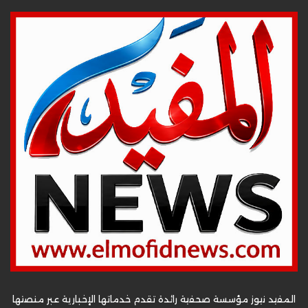
المفيد نيوز مؤسسة صحفية رائدة تقدم خدماتها الإخبارية عبر منصتها