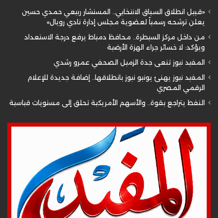
«قبيل انطلاق السباق الانتخابي.. المستشار ربيعي حمدي حسين
يعلن ترشحه رسمياً لعضوية مجلس إدارة نادي رويال»
من داخل مركز السيطرة.. محافظ دمياط يرفع درجة الاستعداد
ويؤكد: لا خسائر جراء الهزة الأرضية
المفيد نيوز تنعى جدة الزميل الصحفي عمرو رشدي
المفيد نيوز يهنئ يونيو نيوز بانطلاقها.. إضافة جديدة للإعلام
الرقمي المصري
النفط يتراجع بقوة.. والأسهم الأمريكية تحلق إلى مستويات قياسية