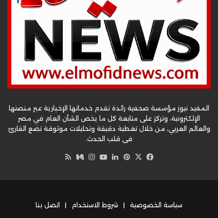
المفيد نيوز مؤسسة صحفية رائدة تقدم خدماتها الإخبارية عبر منصتها
الإلكترونية، وتركز على متابعة كل ما يخص الشأن العام في مصر
والعالم العربي، من خلال تغطية دقيقة وتحليلات موثوقة تضع القارئ
في قلب الحدث.
‫X
فيسبوك
بينتيريست
لينكدإن
‫YouTube
وسط
انستقرام
ملخص
الموقع
RSS
سياسة الخصوصية
|
شروط الاستخدام
|
اتصل بنا