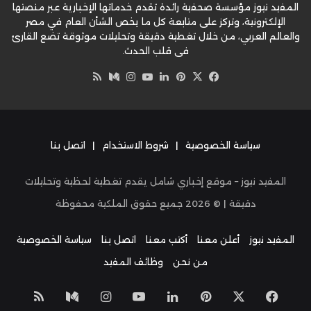
المفيد نيوز مؤسسة صحفية رائدة تقدم خدماتها الإخبارية عبر منصتها
الإلكترونية، وتركز على متابعة كل ما يخص الشأن العام في مصر
والعالم العربي، من خلال تغطية دقيقة وتحليلات موثوقة تضع القارئ
في قلب الحدث.
‫X
فيسبوك
بينتيريست
لينكدإن
‫YouTube
وسط
انستقرام
ملخص
الموقع
RSS
سياسة الخصوصية
|
شروط الاستخدام
|
اتصل بنا
المفيد نيوز – موقع إخباري شامل يقدم تغطية لحظية وتحليلات
دقيقة | ©
2026
جميع حقوق الملكية محفوظة
المفيد نيوز
أعلن معنا
أكتب معنا
اتصل بنا
سياسة الخصوصية
من نحن
وظائف المفيد
‫X
فيسبوك
بينتيريست
لينكدإن
‫YouTube
انستقرام
وسط
ملخص