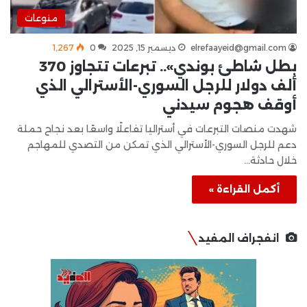
منوعات
elrefaayeid@gmail.com
ديسمبر 15, 2025
0
1٬267
بطل شاطئ بوندي».. تبرعات تتجاوز 370
ألف دولار للرجل السوري-الأسترالي الذي
أوقف هجوم سيدني
شهدت منصات التبرعات في أستراليا تفاعلًا واسعًا بعد نجاح حملة
دعم للرجل السوري-الأسترالي الذي تمكن من التصدي للمهاجم
خلال حادثة…
أكمل القراءة »
انفجراف المفيد