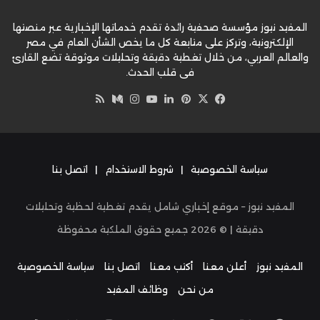
المفيد نيوز مؤسسة صحفية رائدة تقدم خدماتها الإخبارية عبر منصتها
الإلكترونية، وتركز على متابعة كل ما يخص الشأن العام في مصر
والعالم العربي، من خلال تغطية دقيقة وتحليلات موثوقة تضع القارئ
في قلب الحدث.
‫X
فيسبوك
بينتيريست
لينكدإن
‫YouTube
وسط
انستقرام
ملخص
الموقع
RSS
سياسة الخصوصية
|
شروط الاستخدام
|
اتصل بنا
المفيد نيوز – موقع إخباري شامل يقدم تغطية لحظية وتحليلات
دقيقة | ©
2026
جميع حقوق الملكية محفوظة
المفيد نيوز
أعلن معنا
أكتب معنا
اتصل بنا
سياسة الخصوصية
من نحن
وظائف المفيد