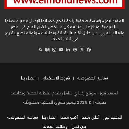
المفيد نيوز مؤسسة صحفية رائدة تقدم خدماتها الإخبارية عبر منصتها
الإلكترونية، وتركز على متابعة كل ما يخص الشأن العام في مصر
والعالم العربي، من خلال تغطية دقيقة وتحليلات موثوقة تضع القارئ
في قلب الحدث.
‫X
فيسبوك
بينتيريست
لينكدإن
‫YouTube
وسط
انستقرام
ملخص
الموقع
RSS
سياسة الخصوصية
|
شروط الاستخدام
|
اتصل بنا
المفيد نيوز – موقع إخباري شامل يقدم تغطية لحظية وتحليلات
دقيقة | ©
2026
جميع حقوق الملكية محفوظة
المفيد نيوز
أعلن معنا
أكتب معنا
اتصل بنا
سياسة الخصوصية
من نحن
وظائف المفيد