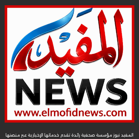
المفيد نيوز مؤسسة صحفية رائدة تقدم خدماتها الإخبارية عبر منصتها