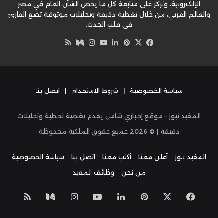
الإلكترونية، وتركز على متابعة كل ما يخص الشأن العام في مصر
والعالم العربي، من خلال تغطية دقيقة وتحليلات موثوقة تضع القارئ
في قلب الحدث.
‫X
فيسبوك
بينتيريست
لينكدإن
‫YouTube
وسط
انستقرام
ملخص
الموقع
RSS
سياسة الخصوصية
|
شروط الاستخدام
|
اتصل بنا
المفيد نيوز – موقع إخباري شامل يقدم تغطية لحظية وتحليلات
دقيقة | ©
2026
جميع حقوق الملكية محفوظة
المفيد نيوز
أعلن معنا
أكتب معنا
اتصل بنا
سياسة الخصوصية
من نحن
وظائف المفيد
‫X
فيسبوك
بينتيريست
لينكدإن
‫YouTube
انستقرام
وسط
ملخص