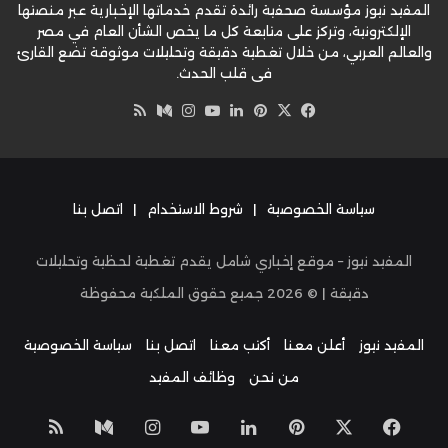
المفيد نيوز مؤسسة صحفية رائدة تقدم خدماتها الإخبارية عبر منصتها
الإلكترونية، وتركز على متابعة كل ما يخص الشأن العام في مصر
والعالم العربي، من خلال تغطية دقيقة وتحليلات موثوقة تضع القارئ
في قلب الحدث.
‫X
فيسبوك
بينتيريست
لينكدإن
‫YouTube
وسط
انستقرام
ملخص
الموقع
RSS
سياسة الخصوصية
|
شروط الاستخدام
|
اتصل بنا
المفيد نيوز – موقع إخباري شامل يقدم تغطية لحظية وتحليلات
دقيقة | ©
2026
جميع حقوق الملكية محفوظة
المفيد نيوز
أعلن معنا
أكتب معنا
اتصل بنا
سياسة الخصوصية
من نحن
وظائف المفيد
‫X
فيسبوك
بينتيريست
لينكدإن
‫YouTube
انستقرام
وسط
ملخص