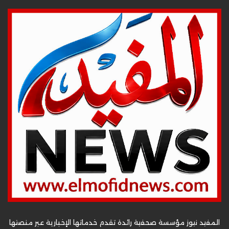
المفيد نيوز مؤسسة صحفية رائدة تقدم خدماتها الإخبارية عبر منصتها