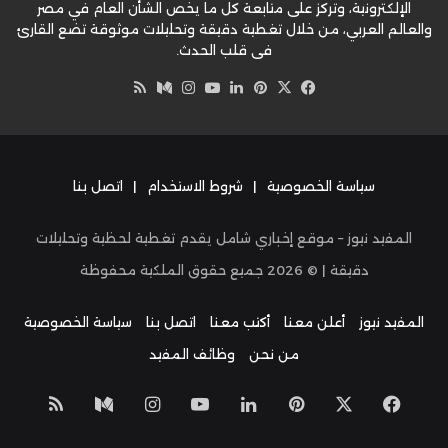
الإلكترونية، وتركز على متابعة كل ما يخص الشأن العام في مصر
والعالم العربي، من خلال تغطية دقيقة وتحليلات موثوقة تضع القارئ
في قلب الحدث.
‫X
فيسبوك
بينتيريست
لينكدإن
‫YouTube
وسط
انستقرام
ملخص
الموقع
RSS
سياسة الخصوصية
|
شروط الاستخدام
|
اتصل بنا
المفيد نيوز – موقع إخباري شامل يقدم تغطية لحظية وتحليلات
دقيقة | ©
2026
جميع حقوق الملكية محفوظة
المفيد نيوز
أعلن معنا
أكتب معنا
اتصل بنا
سياسة الخصوصية
من نحن
وظائف المفيد
‫X
فيسبوك
بينتيريست
لينكدإن
‫YouTube
انستقرام
وسط
ملخص