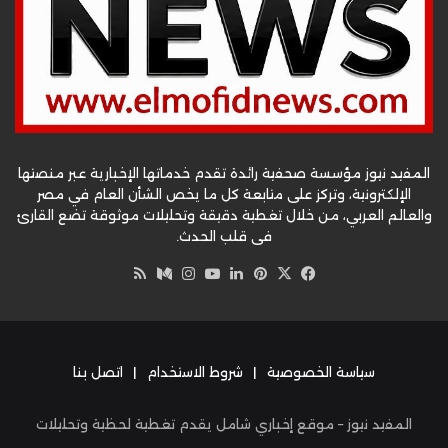
المفيد نيوز مؤسسة صحفية رائدة تقدم خدماتها الإخبارية عبر منصتها
الإلكترونية، وتركز على متابعة كل ما يخص الشأن العام في مصر
والعالم العربي، من خلال تغطية دقيقة وتحليلات موثوقة تضع القارئ
في قلب الحدث.
‫X
فيسبوك
بينتيريست
لينكدإن
‫YouTube
وسط
انستقرام
ملخص
الموقع
RSS
سياسة الخصوصية
|
شروط الاستخدام
|
اتصل بنا
المفيد نيوز – موقع إخباري شامل يقدم تغطية لحظية وتحليلات