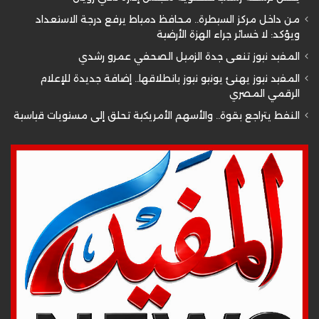
من داخل مركز السيطرة.. محافظ دمياط يرفع درجة الاستعداد
ويؤكد: لا خسائر جراء الهزة الأرضية
المفيد نيوز تنعى جدة الزميل الصحفي عمرو رشدي
المفيد نيوز يهنئ يونيو نيوز بانطلاقها.. إضافة جديدة للإعلام
الرقمي المصري
النفط يتراجع بقوة.. والأسهم الأمريكية تحلق إلى مستويات قياسية