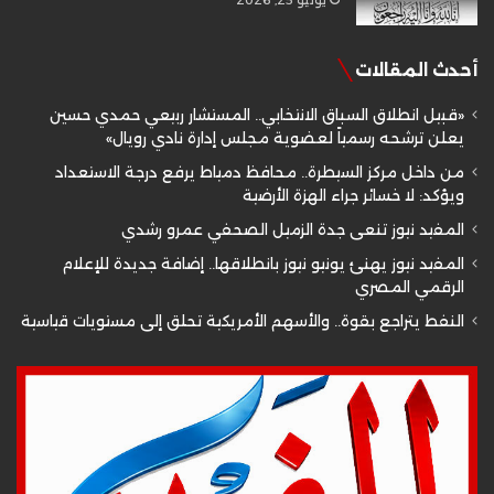
أحدث المقالات
«قبيل انطلاق السباق الانتخابي.. المستشار ربيعي حمدي حسين
يعلن ترشحه رسمياً لعضوية مجلس إدارة نادي رويال»
من داخل مركز السيطرة.. محافظ دمياط يرفع درجة الاستعداد
ويؤكد: لا خسائر جراء الهزة الأرضية
المفيد نيوز تنعى جدة الزميل الصحفي عمرو رشدي
المفيد نيوز يهنئ يونيو نيوز بانطلاقها.. إضافة جديدة للإعلام
الرقمي المصري
النفط يتراجع بقوة.. والأسهم الأمريكية تحلق إلى مستويات قياسية