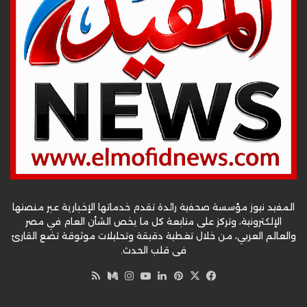
المفيد نيوز مؤسسة صحفية رائدة تقدم خدماتها الإخبارية عبر منصتها
الإلكترونية، وتركز على متابعة كل ما يخص الشأن العام في مصر
والعالم العربي، من خلال تغطية دقيقة وتحليلات موثوقة تضع القارئ
في قلب الحدث.
‫X
فيسبوك
بينتيريست
لينكدإن
‫YouTube
وسط
انستقرام
ملخص
الموقع