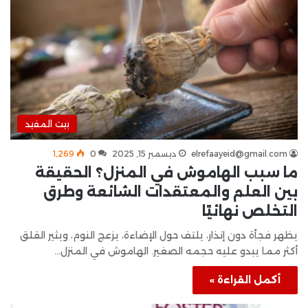
بيت المفيد
elrefaayeid@gmail.com
ديسمبر 15, 2025
0
1٬269
ما سبب الهاموش في المنزل؟ الحقيقة
بين العلم والمعتقدات الشائعة وطرق
التخلص نهائيًا
يظهر فجأة دون إنذار، يلتف حول الإضاءة، يزعج النوم، ويثير القلق
أكثر مما يبدو عليه حجمه الصغير. الهاموش في المنزل…
أكمل القراءة »