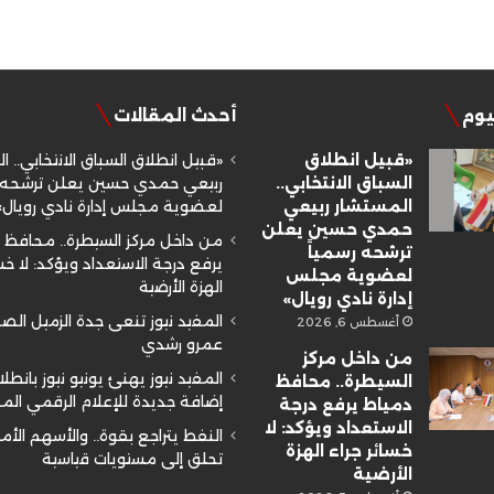
ليوم
أحدث المقالات
«قبيل انطلاق
«قبيل انطلاق السباق الانتخابي.. ا
السباق الانتخابي..
ربيعي حمدي حسين يعلن ترشحه ر
المستشار ربيعي
لعضوية مجلس إدارة نادي رويال»
حمدي حسين يعلن
من داخل مركز السيطرة.. محافظ 
ترشحه رسمياً
يرفع درجة الاستعداد ويؤكد: لا خسا
لعضوية مجلس
الهزة الأرضية
إدارة نادي رويال»
المفيد نيوز تنعى جدة الزميل ال
أغسطس 6, 2026
عمرو رشدي
من داخل مركز
المفيد نيوز يهنئ يونيو نيوز بانطلا
السيطرة.. محافظ
إضافة جديدة للإعلام الرقمي ال
دمياط يرفع درجة
الاستعداد ويؤكد: لا
النفط يتراجع بقوة.. والأسهم الأم
خسائر جراء الهزة
تحلق إلى مستويات قياسية
الأرضية