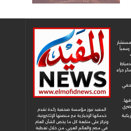
لمستشار
سمياً
دمياط
ئر جراء
صحفي
قها..
مصري
المفيد نيوز مؤسسة صحفية رائدة تقدم
خدماتها الإخبارية عبر منصتها الإلكترونية،
ريكية
وتركز على متابعة كل ما يخص الشأن العام
في مصر والعالم العربي، من خلال تغطية