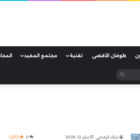
ن
طوفان الأقصى
تقنية
مجتمع المفيد
المحا
بحث
عن
ملك الرفاعي
يناير 12, 2026
0
1٬272