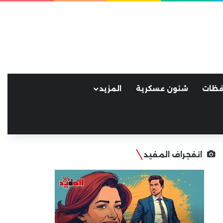
فظات
شئون عسكرية
المزيد
انفجراف المفيد