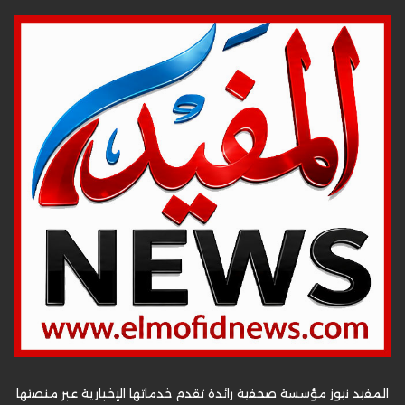
المفيد نيوز مؤسسة صحفية رائدة تقدم خدماتها الإخبارية عبر منصتها