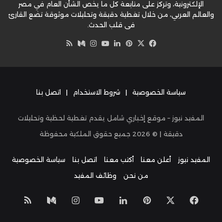
الإلكترونية، وتركز على متابعة كل ما يخص الشأن العام في مصر
والعالم العربي، من خلال تغطية دقيقة وتحليلات موثوقة تضع القارئ
في قلب الحدث.
‫X
فيسبوك
بينتيريست
لينكدإن
‫YouTube
وسط
انستقرام
ملخص
الموقع
RSS
سياسة الخصوصية
|
شروط الاستخدام
|
اتصل بنا
المفيد نيوز – موقع إخباري شامل يقدم تغطية لحظية وتحليلات
دقيقة | ©
2026
جميع حقوق الملكية محفوظة
المفيد نيوز
أعلن معنا
أكتب معنا
اتصل بنا
سياسة الخصوصية
من نحن
وظائف المفيد
‫X
فيسبوك
بينتيريست
لينكدإن
‫YouTube
انستقرام
وسط
ملخص