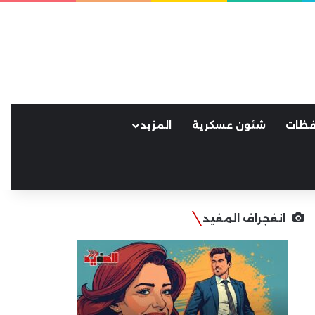
فظات
شئون عسكرية
المزيد
انفجراف المفيد