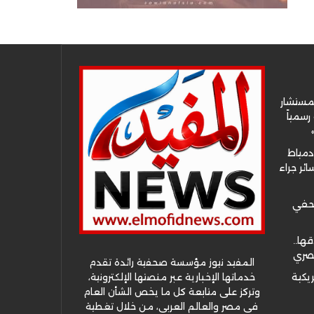
لمستشار
سمياً
دمياط
ئر جراء
صحفي
قها..
مصري
المفيد نيوز مؤسسة صحفية رائدة تقدم
خدماتها الإخبارية عبر منصتها الإلكترونية،
ريكية
وتركز على متابعة كل ما يخص الشأن العام
في مصر والعالم العربي، من خلال تغطية