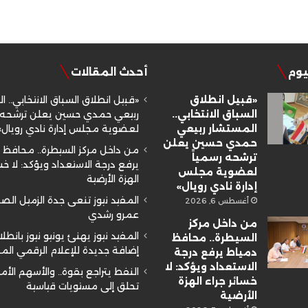
ليوم
أحدث المقالات
«قبيل انطلاق
«قبيل انطلاق السباق الانتخابي.. ا
السباق الانتخابي..
ربيعي حمدي حسين يعلن ترشحه ر
المستشار ربيعي
لعضوية مجلس إدارة نادي رويال»
حمدي حسين يعلن
من داخل مركز السيطرة.. محافظ 
ترشحه رسمياً
يرفع درجة الاستعداد ويؤكد: لا خسا
لعضوية مجلس
الهزة الأرضية
إدارة نادي رويال»
المفيد نيوز تنعى جدة الزميل ال
أغسطس 6, 2026
عمرو رشدي
من داخل مركز
المفيد نيوز يهنئ يونيو نيوز بانطلا
السيطرة.. محافظ
إضافة جديدة للإعلام الرقمي ال
دمياط يرفع درجة
الاستعداد ويؤكد: لا
النفط يتراجع بقوة.. والأسهم الأم
خسائر جراء الهزة
تحلق إلى مستويات قياسية
الأرضية