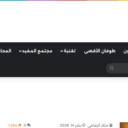
ن
طوفان الأقصى
تقنية
مجتمع المفيد
المحا
بحث
عن
ملك الرفاعي
يناير 14, 2026
0
1٬264