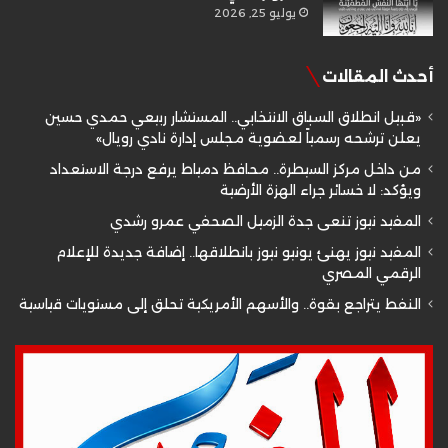
يوليو 25, 2026
أحدث المقالات
«قبيل انطلاق السباق الانتخابي.. المستشار ربيعي حمدي حسين
يعلن ترشحه رسمياً لعضوية مجلس إدارة نادي رويال»
من داخل مركز السيطرة.. محافظ دمياط يرفع درجة الاستعداد
ويؤكد: لا خسائر جراء الهزة الأرضية
المفيد نيوز تنعى جدة الزميل الصحفي عمرو رشدي
المفيد نيوز يهنئ يونيو نيوز بانطلاقها.. إضافة جديدة للإعلام
الرقمي المصري
النفط يتراجع بقوة.. والأسهم الأمريكية تحلق إلى مستويات قياسية