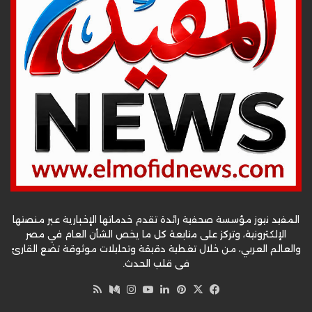
المفيد نيوز مؤسسة صحفية رائدة تقدم خدماتها الإخبارية عبر منصتها
الإلكترونية، وتركز على متابعة كل ما يخص الشأن العام في مصر
والعالم العربي، من خلال تغطية دقيقة وتحليلات موثوقة تضع القارئ
في قلب الحدث.
‫X
فيسبوك
بينتيريست
لينكدإن
‫YouTube
وسط
انستقرام
ملخص
الموقع