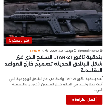
شئون عسكرية
elmofid news2
نوفمبر 30, 2025
0
1٬365
بندقية تافور TAR-21.. السلاح الذي غيّر
شكل البنادق الحديثة تصميم خارج القواعد
التقليدية
تُعد بندقية تافور TAR-21 واحدة من أكثر البنادق الهجومية التي
أثارت جدلًا واسعًا في العالم خلال العقدين الأخيرين. فالبندقية
التي…
أكمل القراءة »