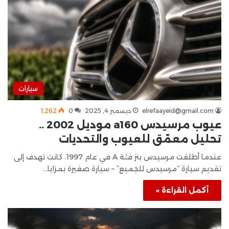
سيارات
elrefaayeid@gmail.com
ديسمبر 4, 2025
0
1٬262
عيوب مرسيدس a160 موديل 2002 ..
تحليل معمّق للعيوب والتحديات
عندما أطلقت مرسيدس بنز فئة A في عام 1997، كانت تهدف إلى
تقديم سيارة “مرسيدس للجميع” – سيارة صغيرة بمزايا…
أكمل القراءة »