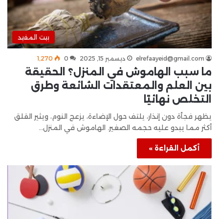
بيت المفيد
elrefaayeid@gmail.com
ديسمبر 15, 2025
0
1٬270
ما سبب الهاموش في المنزل؟ الحقيقة
بين العلم والمعتقدات الشائعة وطرق
التخلص نهائيًا
يظهر فجأة دون إنذار، يلتف حول الإضاءة، يزعج النوم، ويثير القلق
أكثر مما يبدو عليه حجمه الصغير. الهاموش في المنزل…
أكمل القراءة »