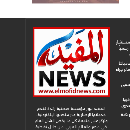
لمستشار
سمياً
دمياط
ئر جراء
صحفي
قها..
مصري
المفيد نيوز مؤسسة صحفية رائدة تقدم
خدماتها الإخبارية عبر منصتها الإلكترونية،
ريكية
وتركز على متابعة كل ما يخص الشأن العام
في مصر والعالم العربي، من خلال تغطية