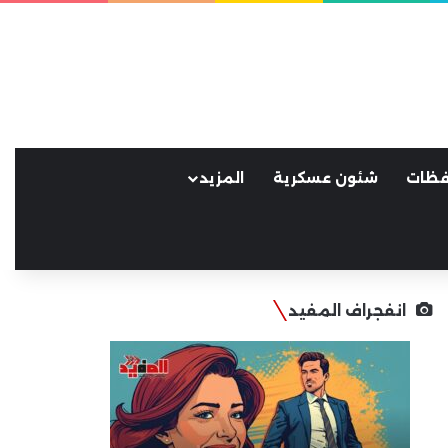
فظات
شئون عسكرية
المزيد
انفجراف المفيد