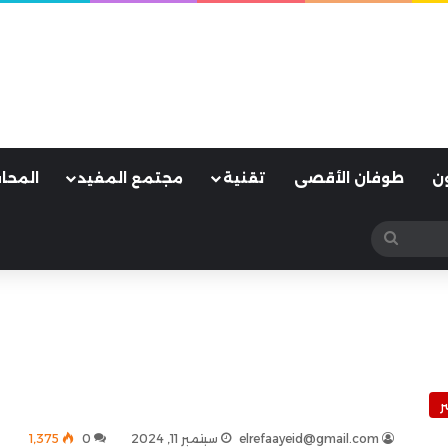
ن
طوفان الأقصى
تقنية
مجتمع المفيد
المحا
بحث
عن
ر
elrefaayeid@gmail.com
سبتمبر 11, 2024
0
1٬375