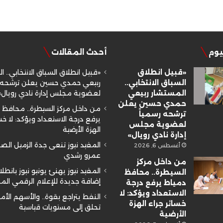
ليوم
أحدث المقالات
«قبيل انطلاق
«قبيل انطلاق السباق الانتخابي.. ا
السباق الانتخابي..
ربيعي حمدي حسين يعلن ترشحه ر
المستشار ربيعي
لعضوية مجلس إدارة نادي رويال»
حمدي حسين يعلن
من داخل مركز السيطرة.. محافظ 
ترشحه رسمياً
يرفع درجة الاستعداد ويؤكد: لا خسا
لعضوية مجلس
الهزة الأرضية
إدارة نادي رويال»
المفيد نيوز تنعى جدة الزميل ال
أغسطس 6, 2026
عمرو رشدي
من داخل مركز
المفيد نيوز يهنئ يونيو نيوز بانطلا
السيطرة.. محافظ
إضافة جديدة للإعلام الرقمي ال
دمياط يرفع درجة
الاستعداد ويؤكد: لا
النفط يتراجع بقوة.. والأسهم الأم
خسائر جراء الهزة
تحلق إلى مستويات قياسية
الأرضية